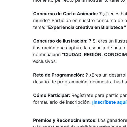
Concurso de Corto Animado
: ?
¿Tienes hab
mundo? Participa en nuestro concurso de a
tema:
"Experiencia creativa en Biblioteca "
Concurso de Ilustración:
?
Si eres un ilust
ilustración que capture la esencia de una o
continuación "
CIUDAD,
REGIÓN,
CONOCIM
exclusivos.
Reto de Programación:
?
¿Eres un desarrol
desafío de programación, demuestra tus h
Cómo Participar:
Regístrate para participar
formaulario de inscripción
.
¡Inscríbete aquí
Premios y Reconocimientos:
Los ganadore
y la oportunidad de exhibir su trabajo en e